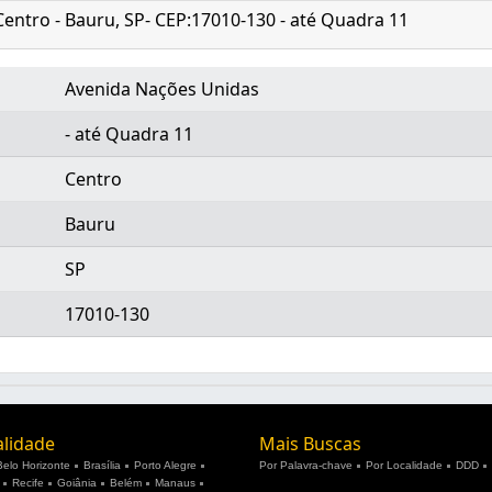
Centro - Bauru, SP- CEP:17010-130 - até Quadra 11
Avenida Nações Unidas
- até Quadra 11
Centro
Bauru
SP
17010-130
alidade
Mais Buscas
Belo Horizonte
Brasília
Porto Alegre
Por Palavra-chave
Por Localidade
DDD
Recife
Goiânia
Belém
Manaus