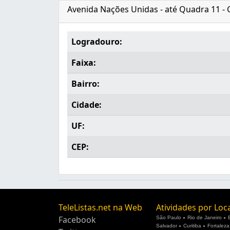
Avenida Nações Unidas - até Quadra 11 - 
Logradouro:
Faixa:
Bairro:
Cidade:
UF:
CEP:
TeleListas.net na Web
Atividades por Loc
Facebook
São Paulo
Rio de Janeiro
Salvador
Curitiba
Fortaleza