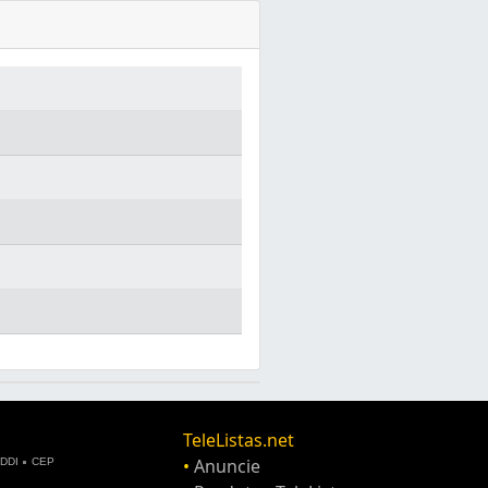
TeleListas.net
•
Anuncie
DDI
CEP