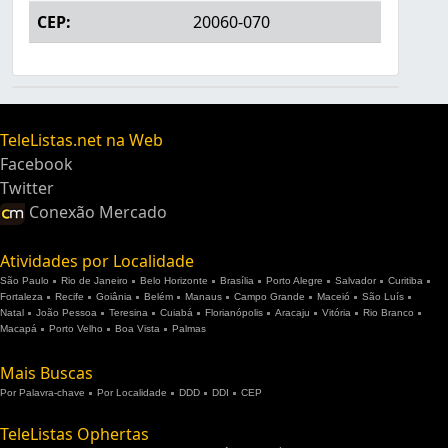
CEP:
20060-070
TeleListas.net na Web
Facebook
Twitter
Conexão Mercado
Atividades por Localidade
São Paulo
Rio de Janeiro
Belo Horizonte
Brasília
Porto Alegre
Salvador
Curitiba
Fortaleza
Recife
Goiânia
Belém
Manaus
Campo Grande
Maceió
São Luís
Natal
João Pessoa
Teresina
Cuiabá
Florianópolis
Aracaju
Vitória
Rio Branco
Macapá
Porto Velho
Boa Vista
Palmas
Mais Buscas
Por Palavra-chave
Por Localidade
DDD
DDI
CEP
TeleListas Ophertas