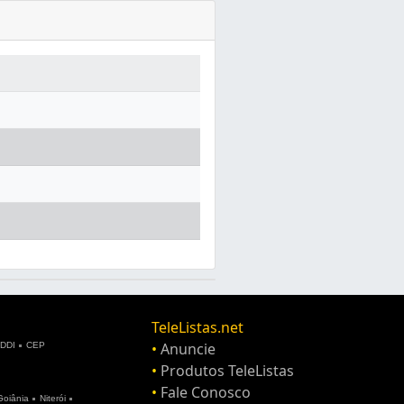
TeleListas.net
•
Anuncie
DDI
CEP
•
Produtos TeleListas
•
Fale Conosco
Goiânia
Niterói