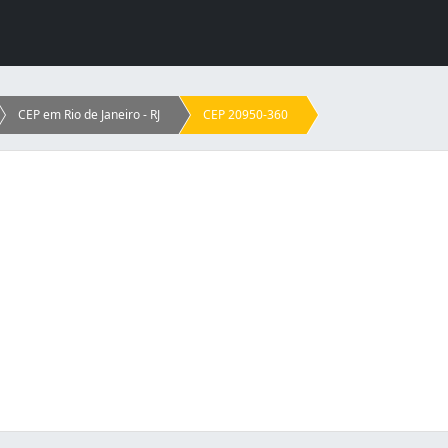
CEP em Rio de Janeiro - RJ
CEP 20950-360