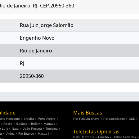
io de Janeiro, RJ- CEP:20950-360
Rua Juiz Jorge Salomão
Engenho Novo
Rio de Janeiro
RJ
20950-360
alidade
Mais Buscas
Belo Horizonte
Brasília
Porto Alegre
Por Palavra-chave
Por Localidade
DDD
Recife
Goiânia
Belém
Manaus
 Luís
Natal
João Pessoa
Teresina
TeleListas Ophertas
ju
Vitória
Rio Branco
Macapá
Belo Horizonte
Curitiba
Distrito Federal
mas