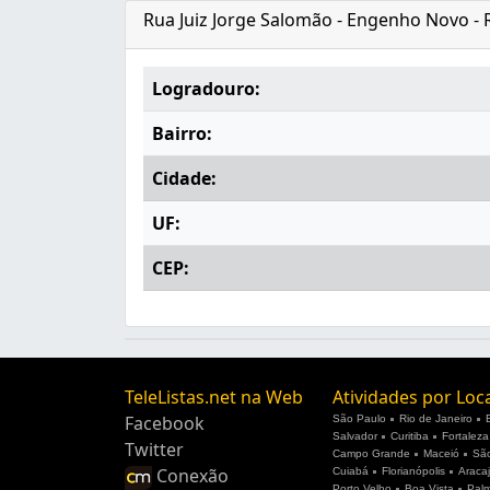
Rua Juiz Jorge Salomão - Engenho Novo - R
Logradouro:
Bairro:
Cidade:
UF:
CEP:
TeleListas.net na Web
Atividades por Loc
Facebook
São Paulo
Rio de Janeiro
Salvador
Curitiba
Fortaleza
Twitter
Campo Grande
Maceió
São
Conexão
Cuiabá
Florianópolis
Araca
Porto Velho
Boa Vista
Pal