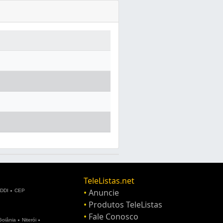
TeleListas.net
•
Anuncie
DDI
CEP
•
Produtos TeleListas
•
Fale Conosco
Goiânia
Niterói