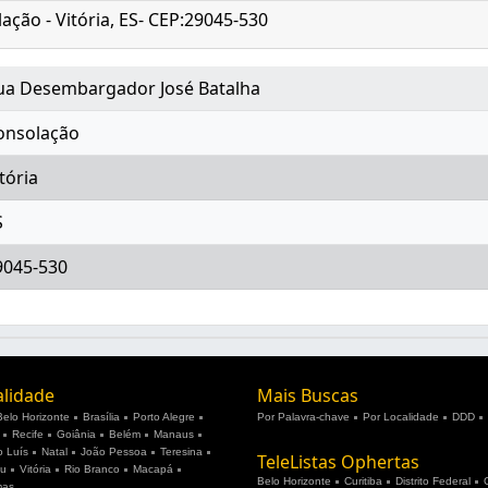
ção - Vitória, ES- CEP:29045-530
ua Desembargador José Batalha
onsolação
tória
S
9045-530
alidade
Mais Buscas
Belo Horizonte
Brasília
Porto Alegre
Por Palavra-chave
Por Localidade
DDD
Recife
Goiânia
Belém
Manaus
 Luís
Natal
João Pessoa
Teresina
TeleListas Ophertas
ju
Vitória
Rio Branco
Macapá
Belo Horizonte
Curitiba
Distrito Federal
mas