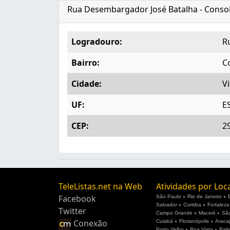
Rua Desembargador José Batalha - Consola
Logradouro:
R
Bairro:
C
Cidade:
Vi
UF:
E
CEP:
2
TeleListas.net na Web
Atividades por Loc
Facebook
São Paulo
Rio de Janeiro
Salvador
Curitiba
Fortaleza
Twitter
Campo Grande
Maceió
São
Conexão
Cuiabá
Florianópolis
Araca
Porto Velho
Boa Vista
Pal