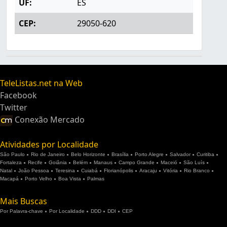
UF:
ES
CEP:
29050-620
TeleListas.net na Web
Facebook
Twitter
Conexão Mercado
Atividades por Localidade
São Paulo
Rio de Janeiro
Belo Horizonte
Brasília
Porto Alegre
Salvador
Curitiba
Fortaleza
Recife
Goiânia
Belém
Manaus
Campo Grande
Maceió
São Luís
Natal
João Pessoa
Teresina
Cuiabá
Florianópolis
Aracaju
Vitória
Rio Branco
Macapá
Porto Velho
Boa Vista
Palmas
Mais Buscas
Por Palavra-chave
Por Localidade
DDD
DDI
CEP