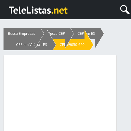
Busca Empresas
Busca CEP
CEP em ES
CEP em Vitória - ES
CEP 29050-620