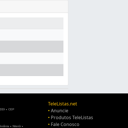
TeleListas.net
•
Anuncie
DDI
CEP
•
Produtos TeleListas
•
Fale Conosco
Goiânia
Niterói