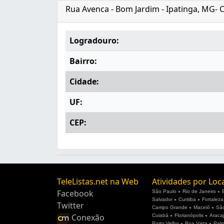
Rua Avenca - Bom Jardim - Ipatinga, MG- 
Logradouro:
Bairro:
Cidade:
UF:
CEP:
TeleListas.net na Web
Atividades por Loc
Facebook
São Paulo
Rio de Janeiro
Salvador
Curitiba
Fortaleza
Twitter
Campo Grande
Maceió
São
Conexão
Cuiabá
Florianópolis
Araca
Porto Velho
Boa Vista
Pal