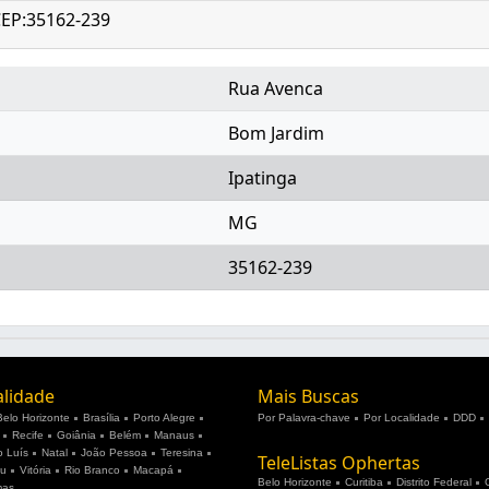
CEP:35162-239
Rua Avenca
Bom Jardim
Ipatinga
MG
35162-239
alidade
Mais Buscas
Belo Horizonte
Brasília
Porto Alegre
Por Palavra-chave
Por Localidade
DDD
Recife
Goiânia
Belém
Manaus
 Luís
Natal
João Pessoa
Teresina
TeleListas Ophertas
ju
Vitória
Rio Branco
Macapá
Belo Horizonte
Curitiba
Distrito Federal
mas