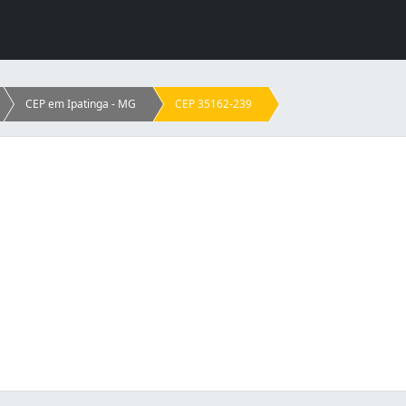
CEP em Ipatinga - MG
CEP 35162-239