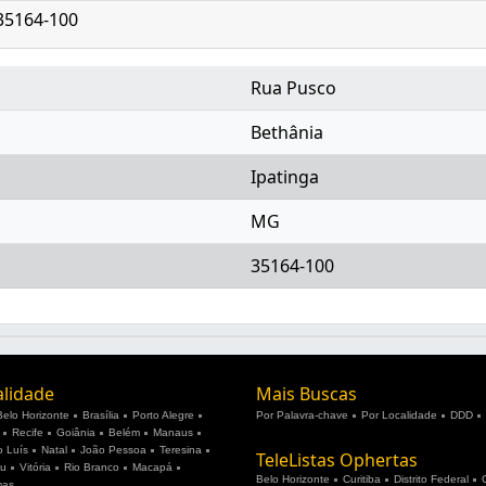
:35164-100
Rua Pusco
Bethânia
Ipatinga
MG
35164-100
alidade
Mais Buscas
Belo Horizonte
Brasília
Porto Alegre
Por Palavra-chave
Por Localidade
DDD
Recife
Goiânia
Belém
Manaus
 Luís
Natal
João Pessoa
Teresina
TeleListas Ophertas
ju
Vitória
Rio Branco
Macapá
Belo Horizonte
Curitiba
Distrito Federal
mas