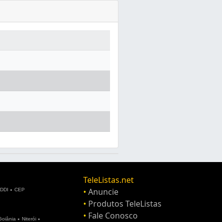
TeleListas.net
•
Anuncie
DDI
CEP
•
Produtos TeleListas
•
Fale Conosco
Goiânia
Niterói