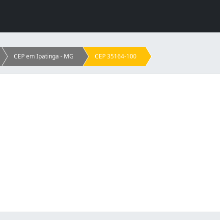
CEP em Ipatinga - MG
CEP 35164-100