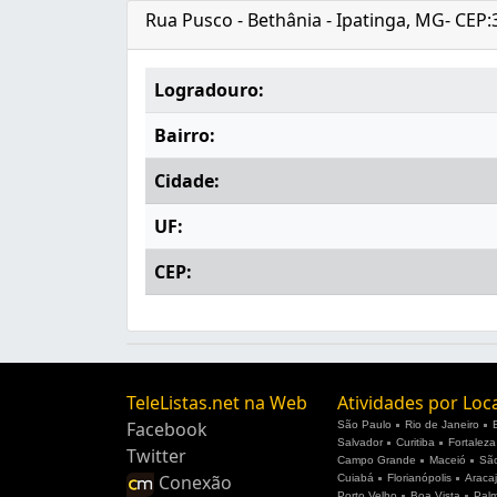
Rua Pusco - Bethânia - Ipatinga, MG- CEP
Logradouro:
Bairro:
Cidade:
UF:
CEP:
TeleListas.net na Web
Atividades por Loc
Facebook
São Paulo
Rio de Janeiro
Salvador
Curitiba
Fortaleza
Twitter
Campo Grande
Maceió
São
Conexão
Cuiabá
Florianópolis
Araca
Porto Velho
Boa Vista
Pal