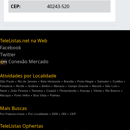
CEP:
40243-520
TeleListas.net na Web
Facebook
Twitter
Conexão Mercado
Atividades por Localidade
São Paulo
Rio de Janeiro
Belo Horizonte
Brasília
Porto Alegre
Salvador
Curitiba
Fortaleza
Recife
Goiânia
Belém
Manaus
Campo Grande
Maceió
São Luís
Natal
João Pessoa
Teresina
Cuiabá
Florianópolis
Aracaju
Vitória
Rio Branco
Macapá
Porto Velho
Boa Vista
Palmas
Mais Buscas
Por Palavra-chave
Por Localidade
DDD
DDI
CEP
TeleListas Ophertas