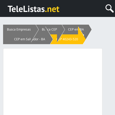
Busca Empresas
Busca CEP
CEP em BA
CEP em Salvador - BA
CEP 40243-520