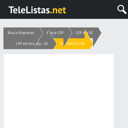
Busca Empresas
Busca CEP
CEP em SE
CEP em Aracaju - SE
CEP 49010-030