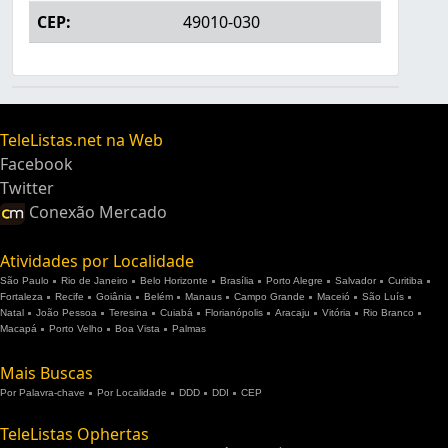
CEP:
49010-030
TeleListas.net na Web
Facebook
Twitter
Conexão Mercado
Atividades por Localidade
São Paulo
Rio de Janeiro
Belo Horizonte
Brasília
Porto Alegre
Salvador
Curitiba
Fortaleza
Recife
Goiânia
Belém
Manaus
Campo Grande
Maceió
São Luís
Natal
João Pessoa
Teresina
Cuiabá
Florianópolis
Aracaju
Vitória
Rio Branco
Macapá
Porto Velho
Boa Vista
Palmas
Mais Buscas
Por Palavra-chave
Por Localidade
DDD
DDI
CEP
TeleListas Ophertas