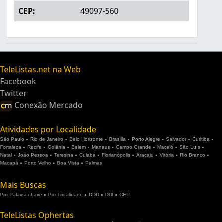
CEP:
49097-560
TeleListas.net na Web
Facebook
Twitter
Conexão Mercado
Atividades por Localidade
São Paulo
Rio de Janeiro
Belo Horizonte
Brasília
Porto Alegre
Salvador
Curitiba
Fortaleza
Recife
Goiânia
Belém
Manaus
Campo Grande
Maceió
São Luís
Natal
João Pessoa
Teresina
Cuiabá
Florianópolis
Aracaju
Vitória
Rio Branco
Macapá
Porto Velho
Boa Vista
Palmas
Mais Buscas
Por Palavra-chave
Por Localidade
DDD
DDI
CEP
TeleListas Ophertas