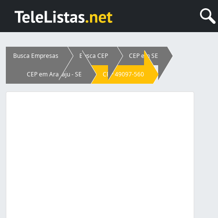
Busca Empresas
Busca CEP
CEP em SE
CEP em Aracaju - SE
CEP 49097-560