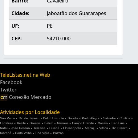
Bairro:
Cavaleiro
Cidade:
Jaboatão dos Guararapes
UF:
PE
CEP:
54210-000
TeleListas.net na Web
Facebook
Twitter
Conexão Mercado
Atividades por Localidade
São Paulo
Rio de Janeiro
Belo Horizonte
Brasília
Porto Alegre
Salvador
Curitiba
Fortaleza
Recife
Goiânia
Belém
Manaus
Campo Grande
Maceió
São Luís
Natal
João Pessoa
Teresina
Cuiabá
Florianópolis
Aracaju
Vitória
Rio Branco
Macapá
Porto Velho
Boa Vista
Palmas