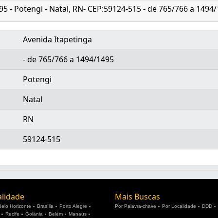
95 - Potengi - Natal, RN- CEP:59124-515 - de 765/766 a 1494
Avenida Itapetinga
- de 765/766 a 1494/1495
Potengi
Natal
RN
59124-515
alidade
Mais Buscas
Belo Horizonte
Brasília
Porto Alegre
Por Palavra-chave
Por Localidade
DDD
Recife
Goiânia
Belém
Manaus