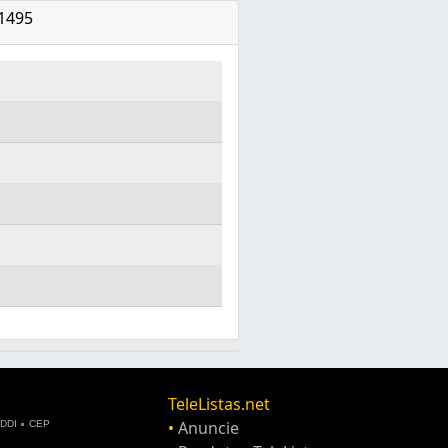
/1495
TeleListas.net
•
Anuncie
DDI
CEP