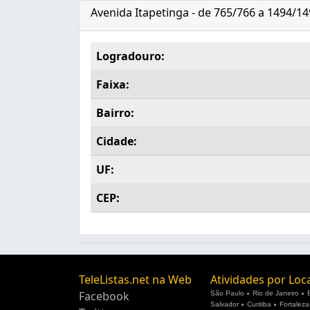
Avenida Itapetinga - de 765/766 a 1494/14
Logradouro:
Faixa:
Bairro:
Cidade:
UF:
CEP:
TeleListas.net na Web
Atividades por Loc
Facebook
São Paulo
Rio de Janeiro
Salvador
Curitiba
Fortaleza