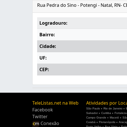
Rua Pedra do Sino - Potengi - Natal, RN- 
Logradouro:
Bairro:
Cidade:
UF:
CEP:
TeleListas.net na Web
Atividades por Loc
Facebook
São Paulo
Rio de Janeiro
Salvador
Curitiba
Fortaleza
Twitter
Campo Grande
Maceió
São
Conexão
Cuiabá
Florianópolis
Araca
Porto Velho
Boa Vista
Pal