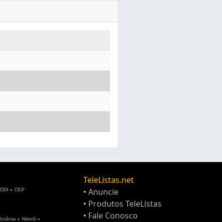
TeleListas.net
•
Anuncie
DDI
CEP
•
Produtos TeleListas
•
Fale Conosco
Goiânia
Niterói