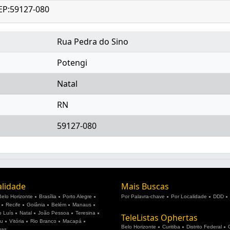
CEP:59127-080
Rua Pedra do Sino
Potengi
Natal
RN
59127-080
alidade
Mais Buscas
Belo Horizonte
Brasília
Porto Alegre
Por Palavra-chave
Por Localidade
DDD
Recife
Goiânia
Belém
Manaus
 Luís
Natal
João Pessoa
Teresina
TeleListas Ophertas
ju
Vitória
Rio Branco
Macapá
Belo Horizonte
Curitiba
Distrito Federal
mas