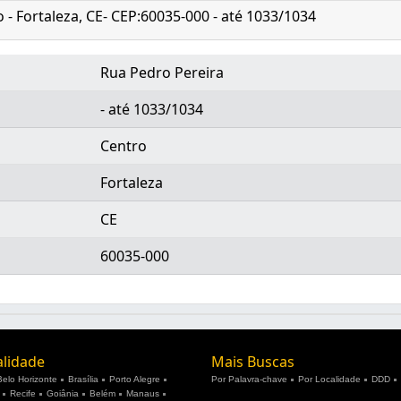
 - Fortaleza, CE- CEP:60035-000 - até 1033/1034
Rua Pedro Pereira
- até 1033/1034
Centro
Fortaleza
CE
60035-000
alidade
Mais Buscas
Belo Horizonte
Brasília
Porto Alegre
Por Palavra-chave
Por Localidade
DDD
Recife
Goiânia
Belém
Manaus