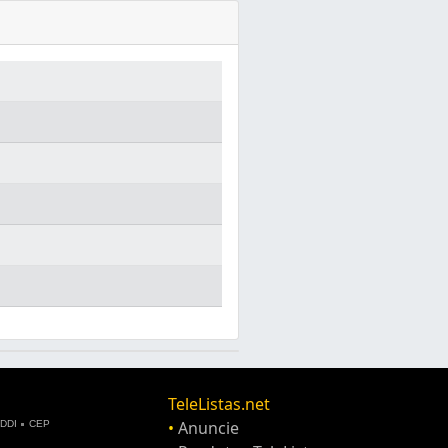
TeleListas.net
•
Anuncie
DDI
CEP