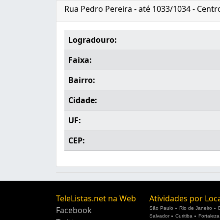
Rua Pedro Pereira - até 1033/1034 - Centro
Logradouro:
Faixa:
Bairro:
Cidade:
UF:
CEP:
TeleListas.net na Web
Atividades por Loc
Facebook
São Paulo
Rio de Janeiro
Salvador
Curitiba
Fortaleza