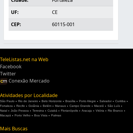
Cidade:
Fortaleza
UF:
CE
CEP:
60115-001
TeleListas.net na Web
Facebook
Twitter
Conexão Mercado
Atividades por Localidade
São Paulo
Rio de Janeiro
Belo Horizonte
Brasília
Porto Alegre
Salvador
Curitiba
Fortaleza
Recife
Goiânia
Belém
Manaus
Campo Grande
Maceió
São Luís
Natal
João Pessoa
Teresina
Cuiabá
Florianópolis
Aracaju
Vitória
Rio Branco
Macapá
Porto Velho
Boa Vista
Palmas
Mais Buscas