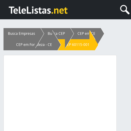
Busca Empresas
Busca CEP
CEP em CE
CEP em Fortaleza - CE
CEP 60115-001