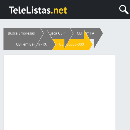
Busca Empresas
Busca CEP
CEP em PA
CEP em Belém - PA
CEP 66050-000