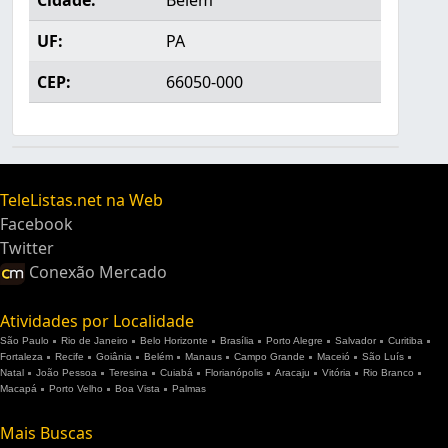
Cidade:
Belém
UF:
PA
CEP:
66050-000
TeleListas.net na Web
Facebook
Twitter
Conexão Mercado
Atividades por Localidade
São Paulo
Rio de Janeiro
Belo Horizonte
Brasília
Porto Alegre
Salvador
Curitiba
Fortaleza
Recife
Goiânia
Belém
Manaus
Campo Grande
Maceió
São Luís
Natal
João Pessoa
Teresina
Cuiabá
Florianópolis
Aracaju
Vitória
Rio Branco
Macapá
Porto Velho
Boa Vista
Palmas
Mais Buscas