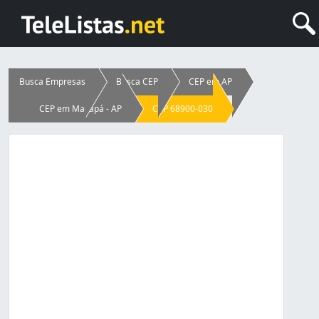
Busca Empresas
Busca CEP
CEP em AP
CEP em Macapá - AP
CEP 68900-030