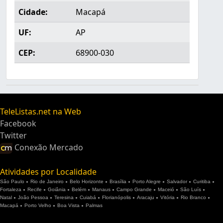
Cidade:
Macapá
UF:
AP
CEP:
68900-030
TeleListas.net na Web
Facebook
Twitter
Conexão Mercado
Atividades por Localidade
São Paulo
Rio de Janeiro
Belo Horizonte
Brasília
Porto Alegre
Salvador
Curitiba
Fortaleza
Recife
Goiânia
Belém
Manaus
Campo Grande
Maceió
São Luís
Natal
João Pessoa
Teresina
Cuiabá
Florianópolis
Aracaju
Vitória
Rio Branco
Macapá
Porto Velho
Boa Vista
Palmas