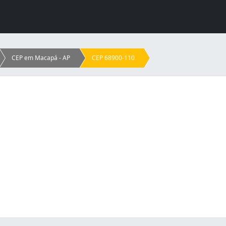
CEP em Macapá - AP
CEP 68900-110