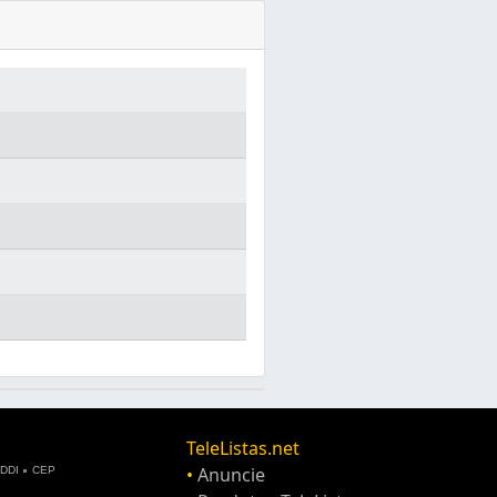
TeleListas.net
•
Anuncie
DDI
CEP