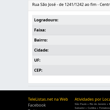
Rua São José - de 1241/1242 ao fim - Cent
Logradouro:
Faixa:
Bairro:
Cidade:
UF:
CEP:
TeleListas.net na Web
Atividades por Loc
Facebook
São Paulo
Rio de Janeiro
Salvador
Curitiba
Fortaleza