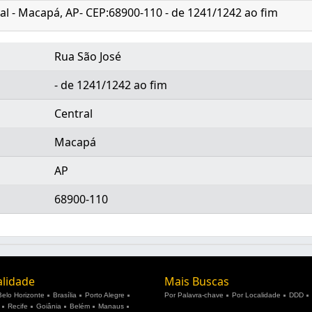
ral - Macapá, AP- CEP:68900-110 - de 1241/1242 ao fim
Rua São José
- de 1241/1242 ao fim
Central
Macapá
AP
68900-110
alidade
Mais Buscas
Belo Horizonte
Brasília
Porto Alegre
Por Palavra-chave
Por Localidade
DDD
Recife
Goiânia
Belém
Manaus