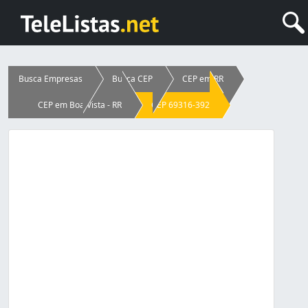
Busca Empresas
Busca CEP
CEP em RR
CEP em Boa Vista - RR
CEP 69316-392