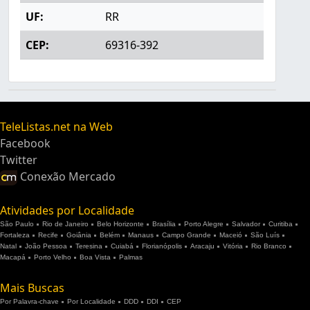
UF:
RR
CEP:
69316-392
TeleListas.net na Web
Facebook
Twitter
Conexão Mercado
Atividades por Localidade
São Paulo
Rio de Janeiro
Belo Horizonte
Brasília
Porto Alegre
Salvador
Curitiba
Fortaleza
Recife
Goiânia
Belém
Manaus
Campo Grande
Maceió
São Luís
Natal
João Pessoa
Teresina
Cuiabá
Florianópolis
Aracaju
Vitória
Rio Branco
Macapá
Porto Velho
Boa Vista
Palmas
Mais Buscas
Por Palavra-chave
Por Localidade
DDD
DDI
CEP