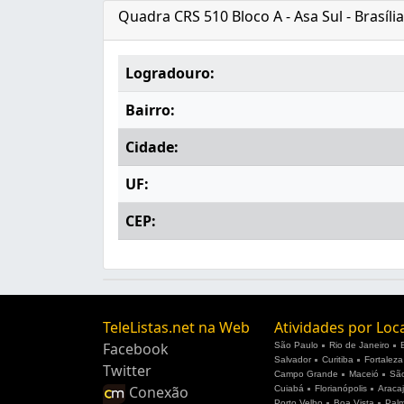
Quadra CRS 510 Bloco A - Asa Sul - Brasíli
Logradouro:
Bairro:
Cidade:
UF:
CEP:
TeleListas.net na Web
Atividades por Loc
Facebook
São Paulo
Rio de Janeiro
Salvador
Curitiba
Fortaleza
Twitter
Campo Grande
Maceió
São
Conexão
Cuiabá
Florianópolis
Araca
Porto Velho
Boa Vista
Pal