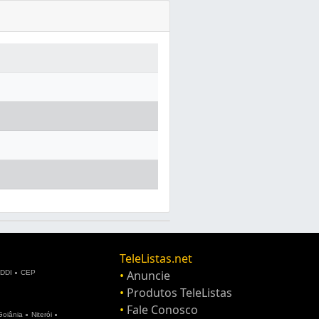
TeleListas.net
•
Anuncie
DDI
CEP
•
Produtos TeleListas
•
Fale Conosco
Goiânia
Niterói