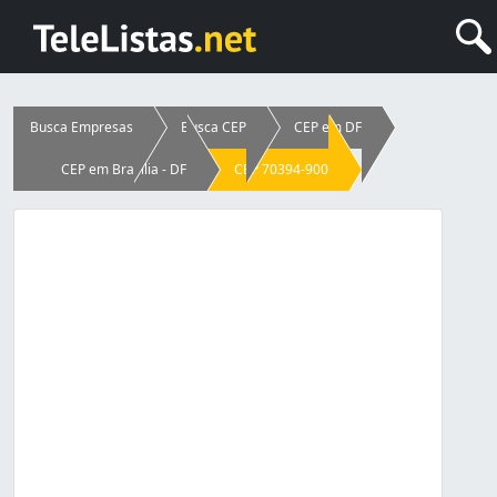
Busca Empresas
Busca CEP
CEP em DF
CEP em Brasília - DF
CEP 70394-900