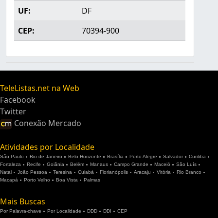
UF:
DF
CEP:
70394-900
TeleListas.net na Web
Facebook
Twitter
Conexão Mercado
Atividades por Localidade
São Paulo
Rio de Janeiro
Belo Horizonte
Brasília
Porto Alegre
Salvador
Curitiba
Fortaleza
Recife
Goiânia
Belém
Manaus
Campo Grande
Maceió
São Luís
Natal
João Pessoa
Teresina
Cuiabá
Florianópolis
Aracaju
Vitória
Rio Branco
Macapá
Porto Velho
Boa Vista
Palmas
Mais Buscas
Por Palavra-chave
Por Localidade
DDD
DDI
CEP