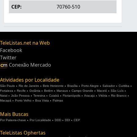
CEP:
70760-510
TeleListas.net na Web
Facebook
Twitter
Conexão Mercado
Atividades por Localidade
São Paulo
Rio de Janeiro
Belo Horizonte
Brasília
Porto Alegre
Salvador
Curitiba
Fortaleza
Recife
Goiânia
Belém
Manaus
Campo Grande
Maceió
São Luís
Natal
João Pessoa
Teresina
Cuiabá
Florianópolis
Aracaju
Vitória
Rio Branco
Macapá
Porto Velho
Boa Vista
Palmas
Mais Buscas
Por Palavra-chave
Por Localidade
DDD
DDI
CEP
TeleListas Ophertas