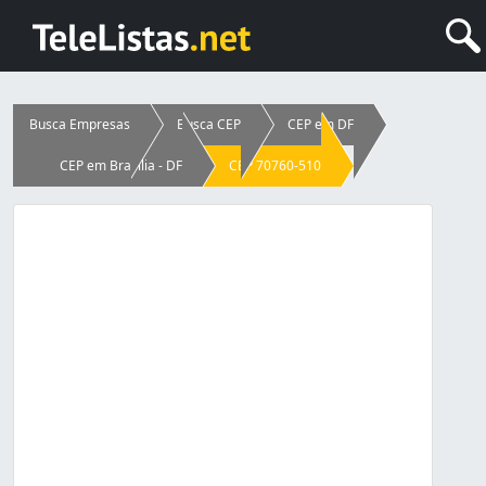
Busca Empresas
Busca CEP
CEP em DF
CEP em Brasília - DF
CEP 70760-510