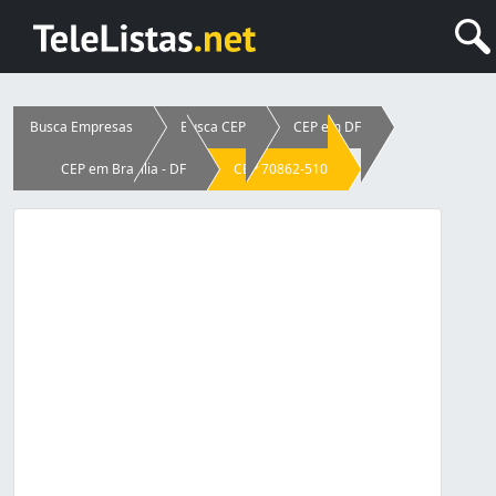
Busca Empresas
Busca CEP
CEP em DF
CEP em Brasília - DF
CEP 70862-510