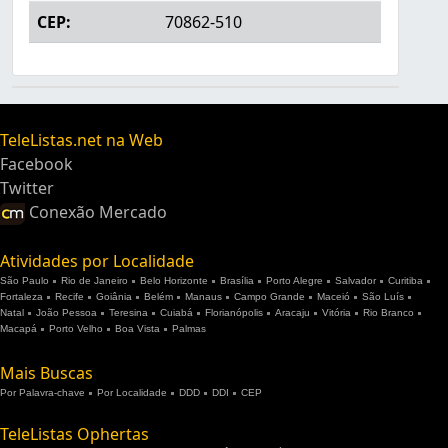
CEP:
70862-510
TeleListas.net na Web
Facebook
Twitter
Conexão Mercado
Atividades por Localidade
São Paulo
Rio de Janeiro
Belo Horizonte
Brasília
Porto Alegre
Salvador
Curitiba
Fortaleza
Recife
Goiânia
Belém
Manaus
Campo Grande
Maceió
São Luís
Natal
João Pessoa
Teresina
Cuiabá
Florianópolis
Aracaju
Vitória
Rio Branco
Macapá
Porto Velho
Boa Vista
Palmas
Mais Buscas
Por Palavra-chave
Por Localidade
DDD
DDI
CEP
TeleListas Ophertas