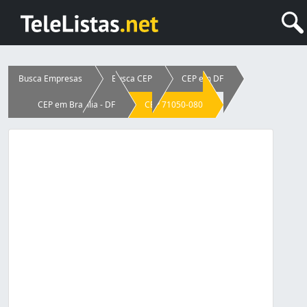
Busca Empresas
Busca CEP
CEP em DF
CEP em Brasília - DF
CEP 71050-080