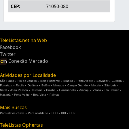
CEP:
71050-080
TeleListas.net na Web
Facebook
Twitter
Conexão Mercado
Atividades por Localidade
São Paulo
Rio de Janeiro
Belo Horizonte
Brasília
Porto Alegre
Salvador
Curitiba
Fortaleza
Recife
Goiânia
Belém
Manaus
Campo Grande
Maceió
São Luís
Natal
João Pessoa
Teresina
Cuiabá
Florianópolis
Aracaju
Vitória
Rio Branco
Macapá
Porto Velho
Boa Vista
Palmas
Mais Buscas
Por Palavra-chave
Por Localidade
DDD
DDI
CEP
TeleListas Ophertas