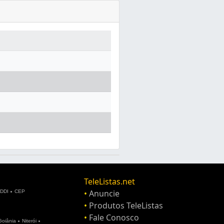
TeleListas.net
•
Anuncie
DDI
CEP
•
Produtos TeleListas
•
Fale Conosco
Goiânia
Niterói