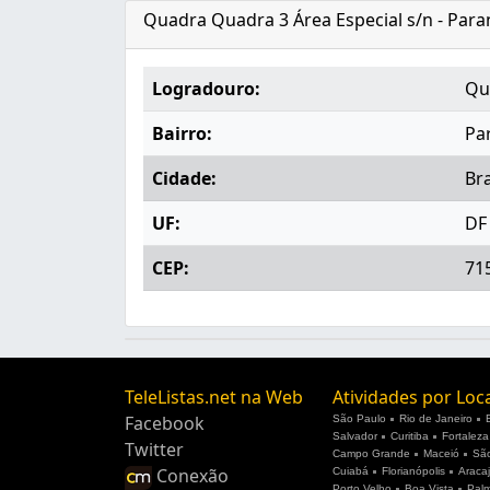
Quadra Quadra 3 Área Especial s/n - Paran
Logradouro:
Qu
Bairro:
Pa
Cidade:
Bra
UF:
DF
CEP:
71
TeleListas.net na Web
Atividades por Loc
Facebook
São Paulo
Rio de Janeiro
Salvador
Curitiba
Fortaleza
Twitter
Campo Grande
Maceió
São
Conexão
Cuiabá
Florianópolis
Araca
Porto Velho
Boa Vista
Pal