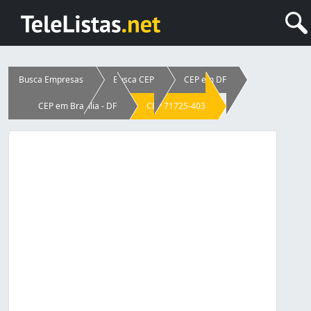
Busca Empresas
Busca CEP
CEP em DF
CEP em Brasília - DF
CEP 71725-403