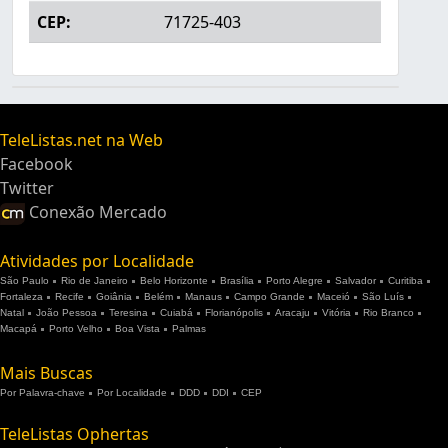
CEP:
71725-403
TeleListas.net na Web
Facebook
Twitter
Conexão Mercado
Atividades por Localidade
São Paulo
Rio de Janeiro
Belo Horizonte
Brasília
Porto Alegre
Salvador
Curitiba
Fortaleza
Recife
Goiânia
Belém
Manaus
Campo Grande
Maceió
São Luís
Natal
João Pessoa
Teresina
Cuiabá
Florianópolis
Aracaju
Vitória
Rio Branco
Macapá
Porto Velho
Boa Vista
Palmas
Mais Buscas
Por Palavra-chave
Por Localidade
DDD
DDI
CEP
TeleListas Ophertas