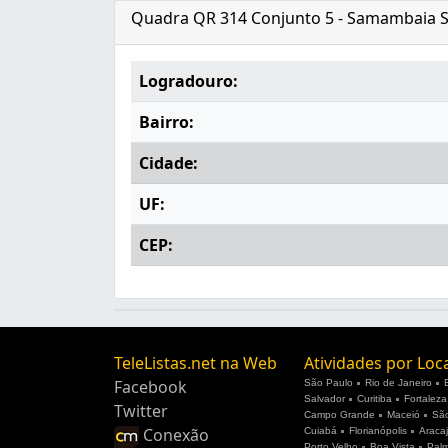
Quadra QR 314 Conjunto 5 - Samambaia Su
Logradouro:
Bairro:
Cidade:
UF:
CEP:
TeleListas.net na Web
Atividades por Loc
Facebook
São Paulo
Rio de Janeiro
Salvador
Curitiba
Fortaleza
Twitter
Campo Grande
Maceió
São
Conexão
Cuiabá
Florianópolis
Araca
Porto Velho
Boa Vista
Pal