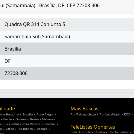
l (Samambaia) - Brasília, DF- CEP:72308-306
Quadra QR 314 Conjunto 5
Samambaia Sul (Samambaia)
Brasília
DF
72308-306
alidade
Mais Buscas
Belo Horizonte
Brasília
Porto Alegre
Por Palavra-chave
Por Localidade
DDD
Recife
Goiânia
Belém
Manaus
 Luís
Natal
João Pessoa
Teresina
TeleListas Ophertas
ju
Vitória
Rio Branco
Macapá
Belo Horizonte
Curitiba
Distrito Federal
mas