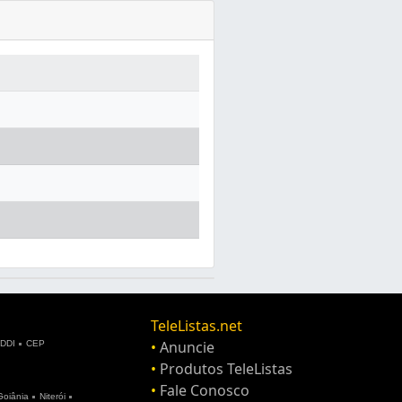
TeleListas.net
•
Anuncie
DDI
CEP
•
Produtos TeleListas
•
Fale Conosco
Goiânia
Niterói