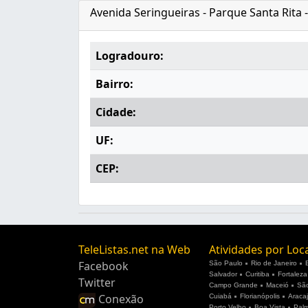
Avenida Seringueiras - Parque Santa Rita 
Logradouro:
Bairro:
Cidade:
UF:
CEP:
TeleListas.net na Web
Atividades por Loc
Facebook
São Paulo
Rio de Janeiro
Salvador
Curitiba
Fortaleza
Twitter
Campo Grande
Maceió
São
Conexão
Cuiabá
Florianópolis
Araca
Porto Velho
Boa Vista
Pal