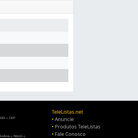
TeleListas.net
•
Anuncie
DDI
CEP
•
Produtos TeleListas
•
Fale Conosco
Goiânia
Niterói