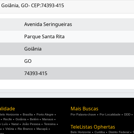
- Goiânia, GO- CEP:74393-415
Avenida Seringueiras
Parque Santa Rita
Goiânia
GO
74393-415
alidade
Mais Buscas
Belo Horizonte
Brasília
Porto Alegre
Por Palavra-chave
Por Localidade
DDD
Recife
Goiânia
Belém
Manaus
 Luís
Natal
João Pessoa
Teresina
TeleListas Ophertas
ju
Vitória
Rio Branco
Macapá
Belo Horizonte
Curitiba
Distrito Federal
mas