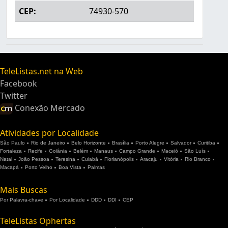
CEP:
74930-570
TeleListas.net na Web
Facebook
Twitter
Conexão Mercado
Atividades por Localidade
São Paulo
Rio de Janeiro
Belo Horizonte
Brasília
Porto Alegre
Salvador
Curitiba
Fortaleza
Recife
Goiânia
Belém
Manaus
Campo Grande
Maceió
São Luís
Natal
João Pessoa
Teresina
Cuiabá
Florianópolis
Aracaju
Vitória
Rio Branco
Macapá
Porto Velho
Boa Vista
Palmas
Mais Buscas
Por Palavra-chave
Por Localidade
DDD
DDI
CEP
TeleListas Ophertas