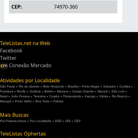
CEP:
74970-360
TeleListas.net na Web
Facebook
Twitter
Conexão Mercado
Atividades por Localidade
São Paulo
Rio de Janeiro
Belo Horizonte
Brasília
Porto Alegre
Salvador
Curitiba
Fortaleza
Recife
Goiânia
Belém
Manaus
Campo Grande
Maceió
São Luís
Natal
João Pessoa
Teresina
Cuiabá
Florianópolis
Aracaju
Vitória
Rio Branco
Macapá
Porto Velho
Boa Vista
Palmas
Mais Buscas
Por Palavra-chave
Por Localidade
DDD
DDI
CEP
TeleListas Ophertas