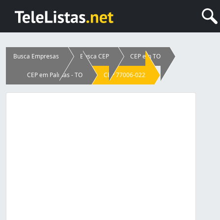
Busca Empresas
Busca CEP
CEP em TO
CEP em Palmas - TO
CEP 77006-022