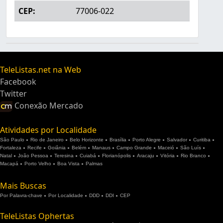
CEP:
77006-022
TeleListas.net na Web
Facebook
Twitter
Conexão Mercado
Atividades por Localidade
São Paulo
Rio de Janeiro
Belo Horizonte
Brasília
Porto Alegre
Salvador
Curitiba
Fortaleza
Recife
Goiânia
Belém
Manaus
Campo Grande
Maceió
São Luís
Natal
João Pessoa
Teresina
Cuiabá
Florianópolis
Aracaju
Vitória
Rio Branco
Macapá
Porto Velho
Boa Vista
Palmas
Mais Buscas
Por Palavra-chave
Por Localidade
DDD
DDI
CEP
TeleListas Ophertas