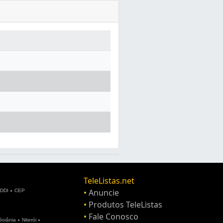
TeleListas.net
•
Anuncie
DDI
CEP
•
Produtos TeleListas
•
Fale Conosco
Goiânia
Niterói