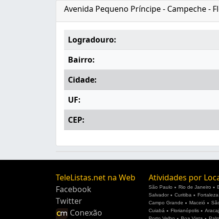
Avenida Pequeno Príncipe - Campeche - Fl
Logradouro:
Bairro:
Cidade:
UF:
CEP:
TeleListas.net na Web
Atividades por Loc
Facebook
São Paulo
Rio de Janeiro
Salvador
Curitiba
Fortaleza
Twitter
Campo Grande
Maceió
São
Conexão
Cuiabá
Florianópolis
Araca
Porto Velho
Boa Vista
Pal