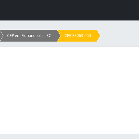
CEP em Florianópolis - SC
CEP 88063-000