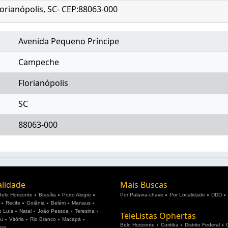
orianópolis, SC- CEP:88063-000
Avenida Pequeno Príncipe
Campeche
Florianópolis
SC
88063-000
alidade
Mais Buscas
Belo Horizonte
Brasília
Porto Alegre
Por Palavra-chave
Por Localidade
DDD
Recife
Goiânia
Belém
Manaus
 Luís
Natal
João Pessoa
Teresina
TeleListas Ophertas
ju
Vitória
Rio Branco
Macapá
Belo Horizonte
Curitiba
Distrito Federal
mas