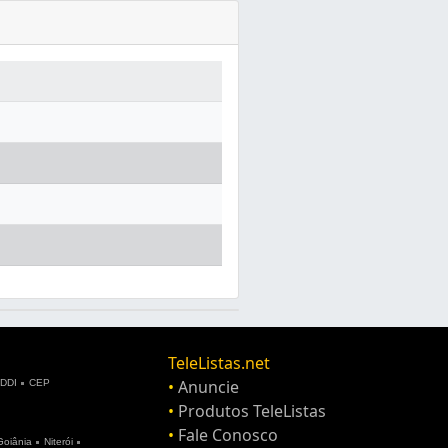
TeleListas.net
•
Anuncie
DDI
CEP
•
Produtos TeleListas
•
Fale Conosco
Goiânia
Niterói