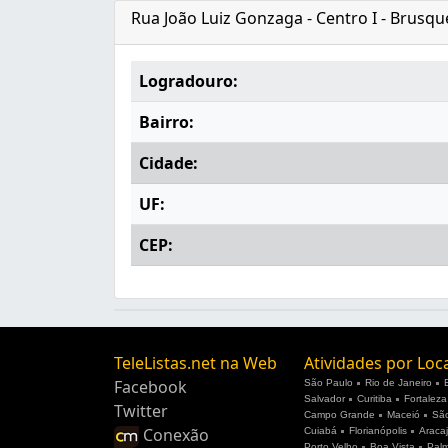
Rua João Luiz Gonzaga - Centro I - Brusqu
Logradouro:
Bairro:
Cidade:
UF:
CEP:
TeleListas.net na Web
Atividades por Loc
Facebook
São Paulo
Rio de Janeiro
Salvador
Curitiba
Fortaleza
Twitter
Campo Grande
Maceió
São
Conexão
Cuiabá
Florianópolis
Araca
Porto Velho
Boa Vista
Pal