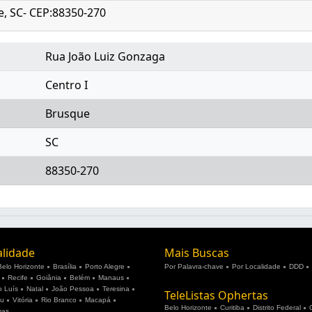
e, SC- CEP:88350-270
Rua João Luiz Gonzaga
Centro I
Brusque
SC
88350-270
alidade
Mais Buscas
Belo Horizonte
Brasília
Porto Alegre
Por Palavra-chave
Por Localidade
DDD
Recife
Goiânia
Belém
Manaus
 Luís
Natal
João Pessoa
Teresina
TeleListas Ophertas
ju
Vitória
Rio Branco
Macapá
Belo Horizonte
Curitiba
Distrito Federal
mas