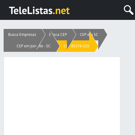
Busca Empresas
Busca CEP
CEP em SC
CEP em Joinville - SC
CEP 89218-035