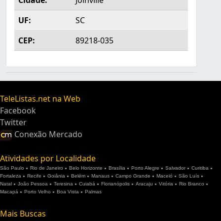
Cidade:
Joinville
UF:
SC
CEP:
89218-035
TeleListas.net na Web
Facebook
Twitter
Conexão Mercado
Atividades por Localidade
São Paulo
Rio de Janeiro
Belo Horizonte
Brasília
Porto Alegre
Salvador
Curitiba
Fortaleza
Recife
Goiânia
Belém
Manaus
Campo Grande
Maceió
São Luís
Natal
João Pessoa
Teresina
Cuiabá
Florianópolis
Aracaju
Vitória
Rio Branco
Macapá
Porto Velho
Boa Vista
Palmas
Mais Buscas