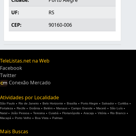
Cidade:
Porto Alegre
UF:
RS
CEP:
90160-006
TeleListas.net na Web
Facebook
Twitter
Conexão Mercado
Atividades por Localidade
São Paulo
Rio de Janeiro
Belo Horizonte
Brasília
Porto Alegre
Salvador
Curitiba
Fortaleza
Recife
Goiânia
Belém
Manaus
Campo Grande
Maceió
São Luís
Natal
João Pessoa
Teresina
Cuiabá
Florianópolis
Aracaju
Vitória
Rio Branco
Macapá
Porto Velho
Boa Vista
Palmas
Mais Buscas