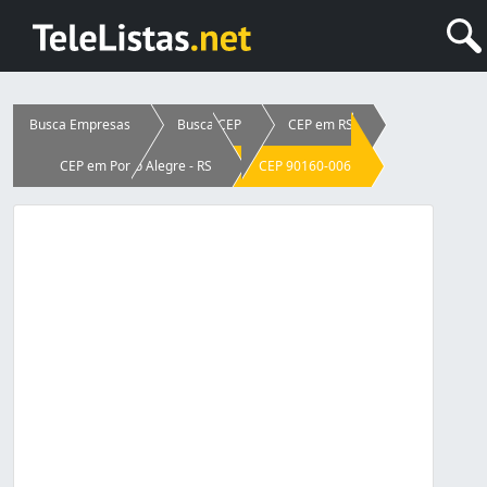
Busca Empresas
Busca CEP
CEP em RS
CEP em Porto Alegre - RS
CEP 90160-006