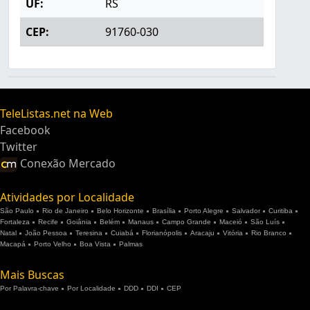
UF:
RS
CEP:
91760-030
TeleListas.net na Web
Facebook
Twitter
Conexão Mercado
Atividades por Localidade
São Paulo
Rio de Janeiro
Belo Horizonte
Brasília
Porto Alegre
Salvador
Curitiba
Fortaleza
Recife
Goiânia
Belém
Manaus
Campo Grande
Maceió
São Luís
Natal
João Pessoa
Teresina
Cuiabá
Florianópolis
Aracaju
Vitória
Rio Branco
Macapá
Porto Velho
Boa Vista
Palmas
Mais Buscas
Por Palavra-chave
Por Localidade
DDD
DDI
CEP