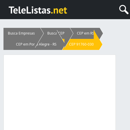
Busca Empresas
Busca CEP
CEP em RS
CEP em Porto Alegre - RS
CEP 91760-030