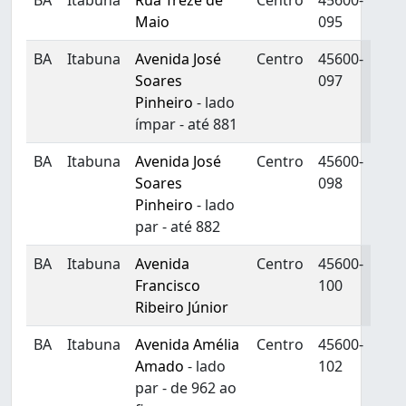
BA
Itabuna
Rua Treze de
Centro
45600-
Maio
095
BA
Itabuna
Avenida José
Centro
45600-
Soares
097
Pinheiro
- lado
ímpar - até 881
BA
Itabuna
Avenida José
Centro
45600-
Soares
098
Pinheiro
- lado
par - até 882
BA
Itabuna
Avenida
Centro
45600-
Francisco
100
Ribeiro Júnior
BA
Itabuna
Avenida Amélia
Centro
45600-
Amado
- lado
102
par - de 962 ao