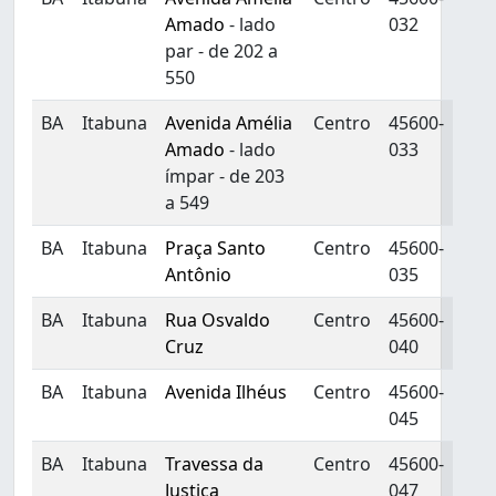
Amado
- lado
032
par - de 202 a
550
BA
Itabuna
Avenida Amélia
Centro
45600-
Amado
- lado
033
ímpar - de 203
a 549
BA
Itabuna
Praça Santo
Centro
45600-
Antônio
035
BA
Itabuna
Rua Osvaldo
Centro
45600-
Cruz
040
BA
Itabuna
Avenida Ilhéus
Centro
45600-
045
BA
Itabuna
Travessa da
Centro
45600-
Justiça
047