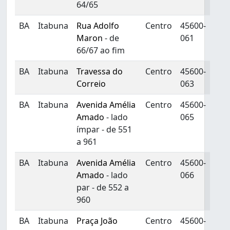
64/65
BA
Itabuna
Rua Adolfo
Centro
45600-
Maron
- de
061
66/67 ao fim
BA
Itabuna
Travessa do
Centro
45600-
Correio
063
BA
Itabuna
Avenida Amélia
Centro
45600-
Amado
- lado
065
ímpar - de 551
a 961
BA
Itabuna
Avenida Amélia
Centro
45600-
Amado
- lado
066
par - de 552 a
960
BA
Itabuna
Praça João
Centro
45600-