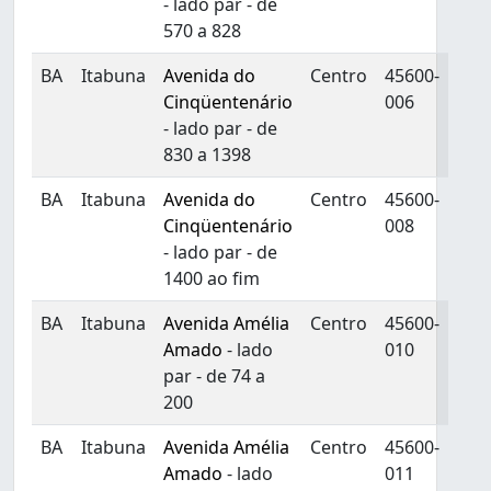
- lado par - de
570 a 828
BA
Itabuna
Avenida do
Centro
45600-
Cinqüentenário
006
- lado par - de
830 a 1398
BA
Itabuna
Avenida do
Centro
45600-
Cinqüentenário
008
- lado par - de
1400 ao fim
BA
Itabuna
Avenida Amélia
Centro
45600-
Amado
- lado
010
par - de 74 a
200
BA
Itabuna
Avenida Amélia
Centro
45600-
Amado
- lado
011