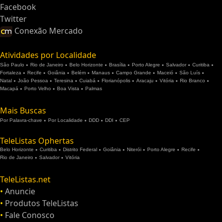
Facebook
Twitter
Conexão Mercado
Atividades por Localidade
São Paulo
Rio de Janeiro
Belo Horizonte
Brasília
Porto Alegre
Salvador
Curitiba
Fortaleza
Recife
Goiânia
Belém
Manaus
Campo Grande
Maceió
São Luís
Natal
João Pessoa
Teresina
Cuiabá
Florianópolis
Aracaju
Vitória
Rio Branco
Macapá
Porto Velho
Boa Vista
Palmas
Mais Buscas
Por Palavra-chave
Por Localidade
DDD
DDI
CEP
TeleListas Ophertas
Belo Horizonte
Curitiba
Distrito Federal
Goiânia
Niterói
Porto Alegre
Recife
Rio de Janeiro
Salvador
Vitória
TeleListas.net
•
Anuncie
•
Produtos TeleListas
•
Fale Conosco