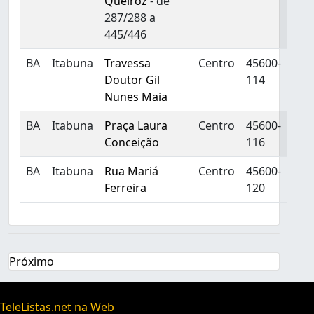
Queiroz
- de
287/288 a
445/446
BA
Itabuna
Travessa
Centro
45600-
Doutor Gil
114
Nunes Maia
BA
Itabuna
Praça Laura
Centro
45600-
Conceição
116
BA
Itabuna
Rua Mariá
Centro
45600-
Ferreira
120
Próximo
TeleListas.net na Web