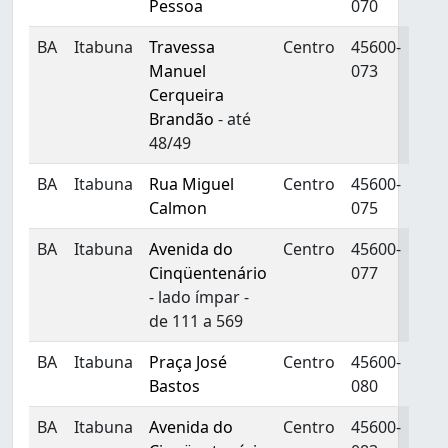
Pessoa
070
BA
Itabuna
Travessa
Centro
45600-
Manuel
073
Cerqueira
Brandão
- até
48/49
BA
Itabuna
Rua Miguel
Centro
45600-
Calmon
075
BA
Itabuna
Avenida do
Centro
45600-
Cinqüentenário
077
- lado ímpar -
de 111 a 569
BA
Itabuna
Praça José
Centro
45600-
Bastos
080
BA
Itabuna
Avenida do
Centro
45600-