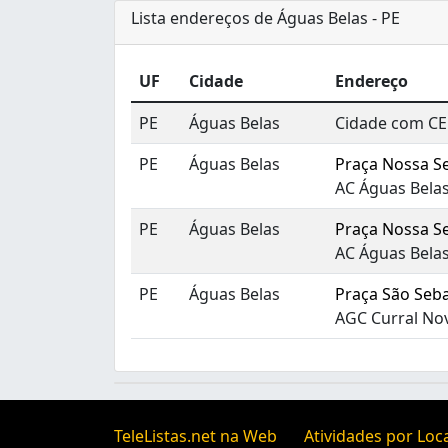
Lista endereços de Águas Belas - PE
UF
Cidade
Endereço
PE
Águas Belas
Cidade com CE
PE
Águas Belas
Praça Nossa S
AC Águas Belas
PE
Águas Belas
Praça Nossa S
AC Águas Bela
PE
Águas Belas
Praça São Seba
AGC Curral No
TeleListas.net na Web
Atividades por Loc