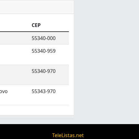
CEP
55340-000
55340-959
55340-970
Novo
55343-970
TeleListas.net