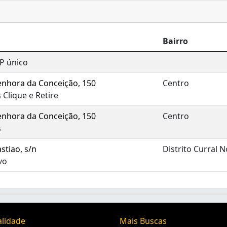
Bairro
P único
enhora da Conceição, 150
Centro
 Clique e Retire
enhora da Conceição, 150
Centro
s
stiao, s/n
Distrito Curral 
vo
alidade
Mais Buscas