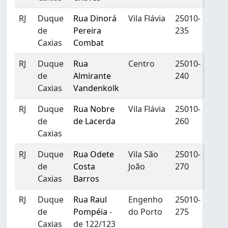
RJ
Duque
Rua Dinorá
Vila Flávia
25010-
de
Pereira
235
Caxias
Combat
RJ
Duque
Rua
Centro
25010-
de
Almirante
240
Caxias
Vandenkolk
RJ
Duque
Rua Nobre
Vila Flávia
25010-
de
de Lacerda
260
Caxias
RJ
Duque
Rua Odete
Vila São
25010-
de
Costa
João
270
Caxias
Barros
RJ
Duque
Rua Raul
Engenho
25010-
de
Pompéia
-
do Porto
275
Caxias
de 122/123