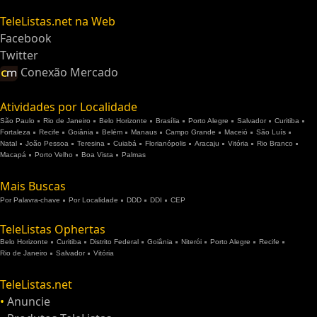
TeleListas.net na Web
Facebook
Twitter
Conexão Mercado
Atividades por Localidade
São Paulo
Rio de Janeiro
Belo Horizonte
Brasília
Porto Alegre
Salvador
Curitiba
Fortaleza
Recife
Goiânia
Belém
Manaus
Campo Grande
Maceió
São Luís
Natal
João Pessoa
Teresina
Cuiabá
Florianópolis
Aracaju
Vitória
Rio Branco
Macapá
Porto Velho
Boa Vista
Palmas
Mais Buscas
Por Palavra-chave
Por Localidade
DDD
DDI
CEP
TeleListas Ophertas
Belo Horizonte
Curitiba
Distrito Federal
Goiânia
Niterói
Porto Alegre
Recife
Rio de Janeiro
Salvador
Vitória
TeleListas.net
•
Anuncie