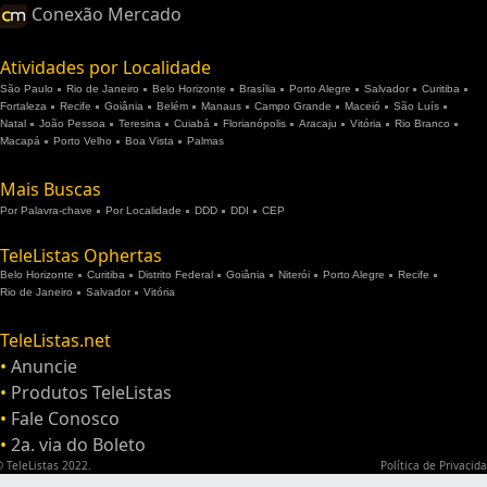
Conexão Mercado
Atividades por Localidade
São Paulo
Rio de Janeiro
Belo Horizonte
Brasília
Porto Alegre
Salvador
Curitiba
Fortaleza
Recife
Goiânia
Belém
Manaus
Campo Grande
Maceió
São Luís
Natal
João Pessoa
Teresina
Cuiabá
Florianópolis
Aracaju
Vitória
Rio Branco
Macapá
Porto Velho
Boa Vista
Palmas
Mais Buscas
Por Palavra-chave
Por Localidade
DDD
DDI
CEP
TeleListas Ophertas
Belo Horizonte
Curitiba
Distrito Federal
Goiânia
Niterói
Porto Alegre
Recife
Rio de Janeiro
Salvador
Vitória
TeleListas.net
•
Anuncie
•
Produtos TeleListas
•
Fale Conosco
•
2a. via do Boleto
 TeleListas 2022.
Política de Privacid