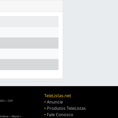
TeleListas.net
•
Anuncie
DDI
CEP
•
Produtos TeleListas
•
Fale Conosco
Goiânia
Niterói