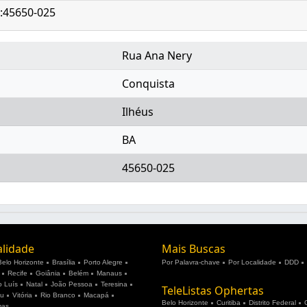
P:45650-025
Rua Ana Nery
Conquista
Ilhéus
BA
45650-025
alidade
Mais Buscas
Belo Horizonte
Brasília
Porto Alegre
Por Palavra-chave
Por Localidade
DDD
Recife
Goiânia
Belém
Manaus
 Luís
Natal
João Pessoa
Teresina
TeleListas Ophertas
ju
Vitória
Rio Branco
Macapá
Belo Horizonte
Curitiba
Distrito Federal
mas