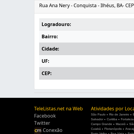
Rua Ana Nery - Conquista - Ilhéus, BA- CE
Logradouro:
Bairro:
Cidade:
UF:
CEP:
TeleListas.net na Web
Atividades por Loc
Facebook
São Paulo
Rio de Janeiro
Salvador
Curitiba
Fortaleza
Twitter
Campo Grande
Maceió
São
Conexão
Cuiabá
Florianópolis
Araca
Porto Velho
Boa Vista
Pal