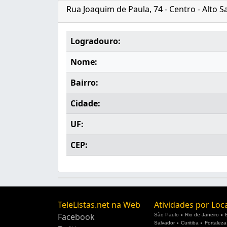
Rua Joaquim de Paula, 74 - Centro - Alto 
Logradouro:
Nome:
Bairro:
Cidade:
UF:
CEP:
TeleListas.net na Web
Atividades por Loc
Facebook
São Paulo
Rio de Janeiro
Salvador
Curitiba
Fortaleza