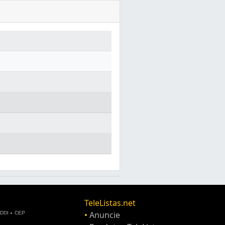
TeleListas.net
•
Anuncie
DDI
CEP