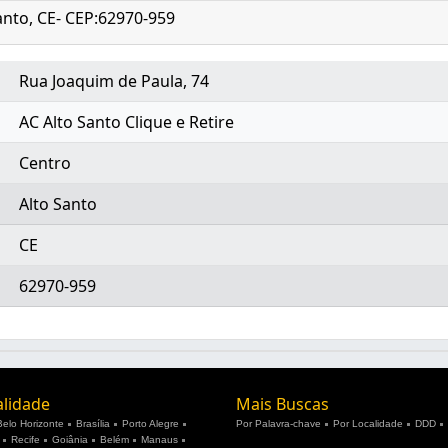
Santo, CE- CEP:62970-959
Rua Joaquim de Paula, 74
AC Alto Santo Clique e Retire
Centro
Alto Santo
CE
62970-959
alidade
Mais Buscas
Belo Horizonte
Brasília
Porto Alegre
Por Palavra-chave
Por Localidade
DDD
Recife
Goiânia
Belém
Manaus