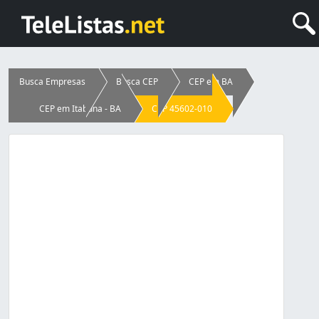
Busca Empresas
Busca CEP
CEP em BA
CEP em Itabuna - BA
CEP 45602-010