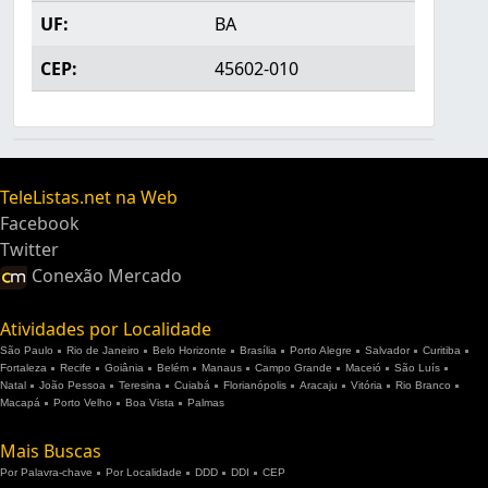
UF:
BA
CEP:
45602-010
TeleListas.net na Web
Facebook
Twitter
Conexão Mercado
Atividades por Localidade
São Paulo
Rio de Janeiro
Belo Horizonte
Brasília
Porto Alegre
Salvador
Curitiba
Fortaleza
Recife
Goiânia
Belém
Manaus
Campo Grande
Maceió
São Luís
Natal
João Pessoa
Teresina
Cuiabá
Florianópolis
Aracaju
Vitória
Rio Branco
Macapá
Porto Velho
Boa Vista
Palmas
Mais Buscas
Por Palavra-chave
Por Localidade
DDD
DDI
CEP