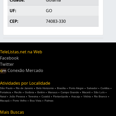
Cidade:
Goiânia
UF:
GO
CEP:
74083-330
TeleListas.net na Web
Facebook
Twitter
Conexão Mercado
Atividades por Localidade
São Paulo
Rio de Janeiro
Belo Horizonte
Brasília
Porto Alegre
Salvador
Curitiba
Fortaleza
Recife
Goiânia
Belém
Manaus
Campo Grande
Maceió
São Luís
Natal
João Pessoa
Teresina
Cuiabá
Florianópolis
Aracaju
Vitória
Rio Branco
Macapá
Porto Velho
Boa Vista
Palmas
Mais Buscas