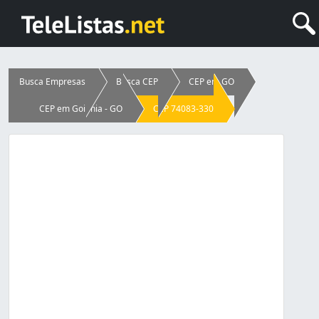
Busca Empresas
Busca CEP
CEP em GO
CEP em Goiânia - GO
CEP 74083-330