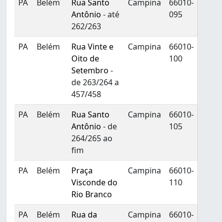
PA
Belém
Rua Santo
Campina
66010-
Antônio
- até
095
262/263
PA
Belém
Rua Vinte e
Campina
66010-
Oito de
100
Setembro
-
de 263/264 a
457/458
PA
Belém
Rua Santo
Campina
66010-
Antônio
- de
105
264/265 ao
fim
PA
Belém
Praça
Campina
66010-
Visconde do
110
Rio Branco
PA
Belém
Rua da
Campina
66010-