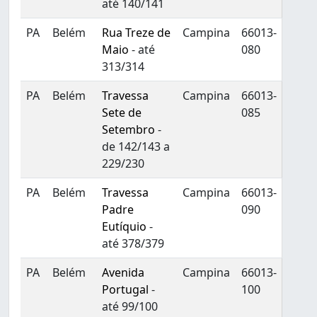
até 140/141
PA
Belém
Rua Treze de
Campina
66013-
Maio
- até
080
313/314
PA
Belém
Travessa
Campina
66013-
Sete de
085
Setembro
-
de 142/143 a
229/230
PA
Belém
Travessa
Campina
66013-
Padre
090
Eutíquio
-
até 378/379
PA
Belém
Avenida
Campina
66013-
Portugal
-
100
até 99/100