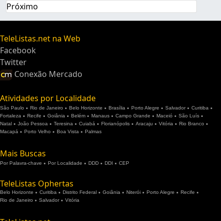
Próximo
TeleListas.net na Web
Facebook
Twitter
Conexão Mercado
Atividades por Localidade
São Paulo
Rio de Janeiro
Belo Horizonte
Brasília
Porto Alegre
Salvador
Curitiba
Fortaleza
Recife
Goiânia
Belém
Manaus
Campo Grande
Maceió
São Luís
Natal
João Pessoa
Teresina
Cuiabá
Florianópolis
Aracaju
Vitória
Rio Branco
Macapá
Porto Velho
Boa Vista
Palmas
Mais Buscas
Por Palavra-chave
Por Localidade
DDD
DDI
CEP
TeleListas Ophertas
Belo Horizonte
Curitiba
Distrito Federal
Goiânia
Niterói
Porto Alegre
Recife
Rio de Janeiro
Salvador
Vitória