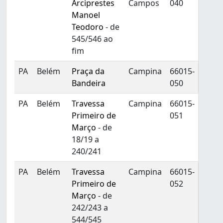
Arciprestes
Campos
040
Manoel
Teodoro
- de
545/546 ao
fim
PA
Belém
Praça da
Campina
66015-
Bandeira
050
PA
Belém
Travessa
Campina
66015-
Primeiro de
051
Março
- de
18/19 a
240/241
PA
Belém
Travessa
Campina
66015-
Primeiro de
052
Março
- de
242/243 a
544/545