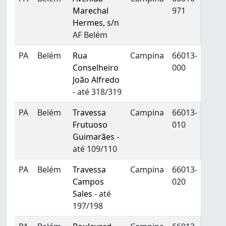
Marechal
971
Hermes, s/n
AF Belém
PA
Belém
Rua
Campina
66013-
Conselheiro
000
João Alfredo
- até 318/319
PA
Belém
Travessa
Campina
66013-
Frutuoso
010
Guimarães
-
até 109/110
PA
Belém
Travessa
Campina
66013-
Campos
020
Sales
- até
197/198