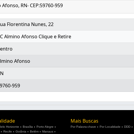
no Afonso, RN- CEP:59760-959
ua Florentina Nunes, 22
C Almino Afonso Clique e Retire
entro
lmino Afonso
RN
9760-959
alidade
Mais Buscas
Belo Horizonte
Brasília
Porto Alegre
Por Palavra-chave
Por Localidade
DDD
Recife
Goiânia
Belém
Manaus