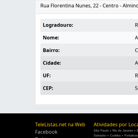
Rua Florentina Nunes, 22 - Centro - Almi
Logradouro:
R
Nome:
A
Bairro:
C
Cidade:
A
UF:
CEP:
5
TeleListas.net na Web
Atividades por Loc
Facebook
São Paulo
Rio de Janeiro
Salvador
Curitiba
Fortaleza