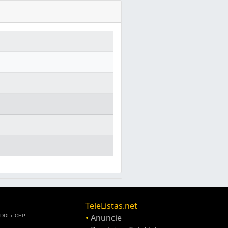
TeleListas.net
•
Anuncie
DDI
CEP