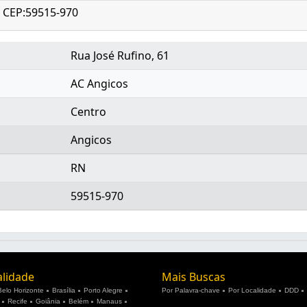
N- CEP:59515-970
Rua José Rufino, 61
AC Angicos
Centro
Angicos
RN
59515-970
alidade
Mais Buscas
Belo Horizonte
Brasília
Porto Alegre
Por Palavra-chave
Por Localidade
DDD
Recife
Goiânia
Belém
Manaus