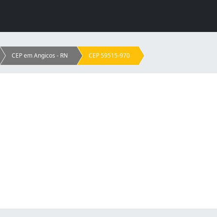
CEP em Angicos - RN
CEP 59515-970