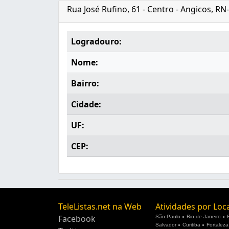
Rua José Rufino, 61 - Centro - Angicos, R
Logradouro:
Nome:
Bairro:
Cidade:
UF:
CEP:
TeleListas.net na Web
Atividades por Loc
Facebook
São Paulo
Rio de Janeiro
Salvador
Curitiba
Fortaleza