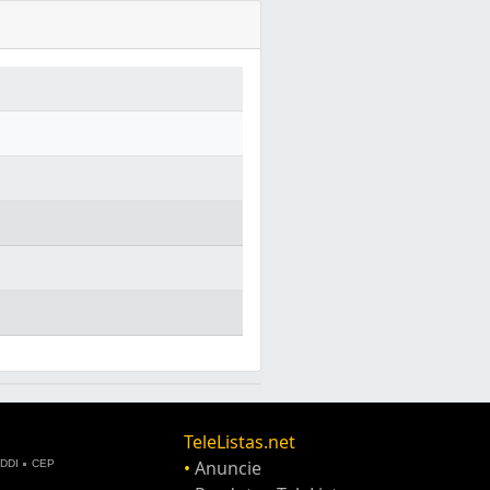
TeleListas.net
•
Anuncie
DDI
CEP