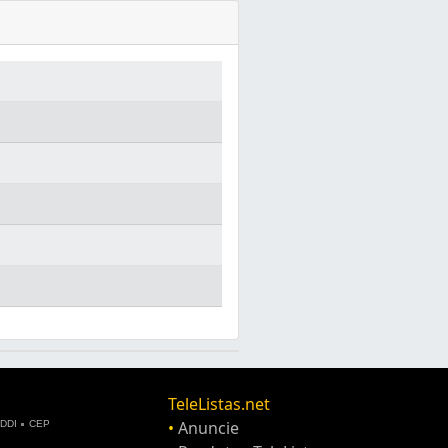
TeleListas.net
•
Anuncie
DDI
CEP