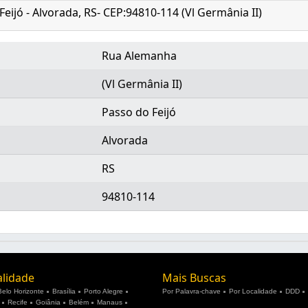
eijó - Alvorada, RS- CEP:94810-114 (Vl Germânia II)
Rua Alemanha
(Vl Germânia II)
Passo do Feijó
Alvorada
RS
94810-114
alidade
Mais Buscas
Belo Horizonte
Brasília
Porto Alegre
Por Palavra-chave
Por Localidade
DDD
Recife
Goiânia
Belém
Manaus