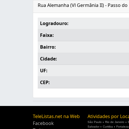
Rua Alemanha (Vl Germânia II) - Passo do F
Logradouro:
Faixa:
Bairro:
Cidade:
UF:
CEP:
TeleListas.net na Web
Atividades por Loc
Facebook
São Paulo
Rio de Janeiro
Salvador
Curitiba
Fortaleza