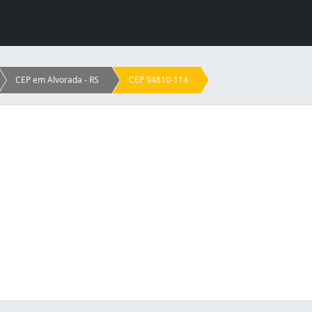
CEP em Alvorada - RS
CEP 94810-114