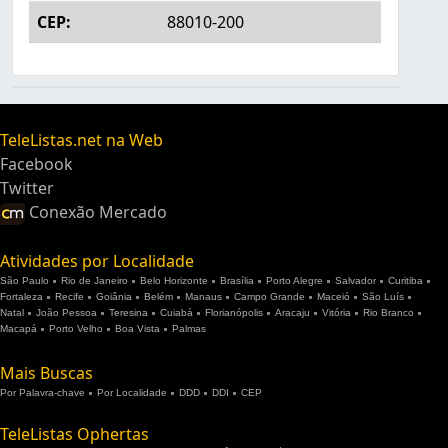
CEP:
88010-200
TeleListas.net na Web
Facebook
Twitter
Conexão Mercado
Atividades por Localidade
São Paulo
Rio de Janeiro
Belo Horizonte
Brasília
Porto Alegre
Salvador
Curitiba
Fortaleza
Recife
Goiânia
Belém
Manaus
Campo Grande
Maceió
São Luís
Natal
João Pessoa
Teresina
Cuiabá
Florianópolis
Aracaju
Vitória
Rio Branco
Macapá
Porto Velho
Boa Vista
Palmas
Mais Buscas
Por Palavra-chave
Por Localidade
DDD
DDI
CEP
TeleListas Ophertas