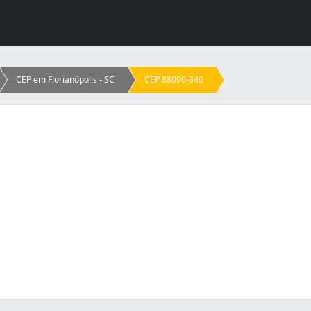
CEP em Florianópolis - SC
CEP 88090-340