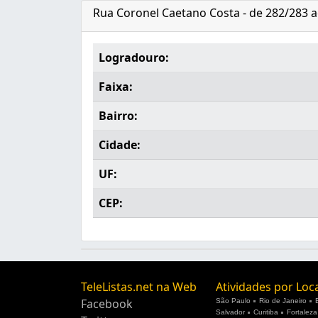
Rua Coronel Caetano Costa - de 282/283 ao
Logradouro:
Faixa:
Bairro:
Cidade:
UF:
CEP:
TeleListas.net na Web
Atividades por Loc
Facebook
São Paulo
Rio de Janeiro
Salvador
Curitiba
Fortaleza