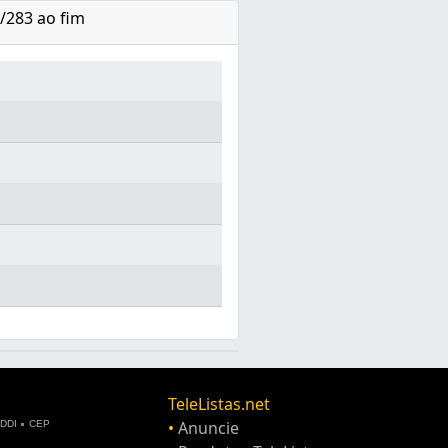
2/283 ao fim
TeleListas.net
•
Anuncie
DDI
CEP